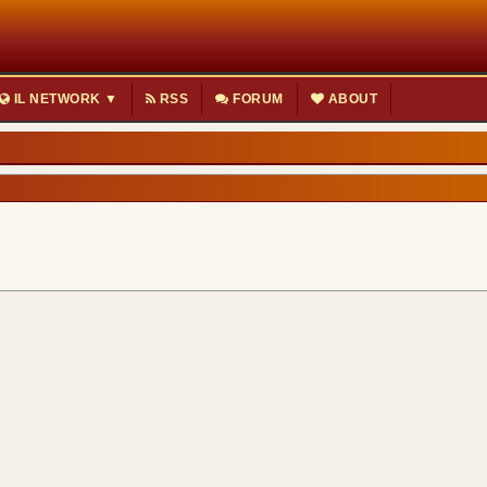
IL NETWORK ▼
RSS
FORUM
ABOUT