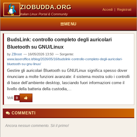
ZIOBUDDA.ORG
Accedi
|
Registrati
Italian Linux Portal & Community
MENU
BudsLink: controllo completo degli auricolari
Bluetooth su GNU/Linux
by
ZBroot
— 16/05/2026 13:50 — Sorgente:
www.laseroffice.it/blog/2026/05/16/budslink-controllo-completo-degli-auricolari-
bluetooth-su-gnu-linux/
Gestire gli auricolari Bluetooth su GNU/Linux significa spesso dover
rinunciare a molte funzioni avanzate: il sistema mostra solo i controlli
di base dell’ambiente desktop, lasciando fuori informazioni come il
livello della batteria della custodia,...
Voti:
0
COMMENTI
Ancora nessun commento. Sii il primo!