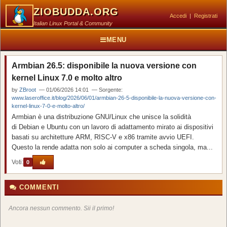
ZIOBUDDA.ORG
Accedi
|
Registrati
Italian Linux Portal & Community
MENU
Armbian 26.5: disponibile la nuova versione con
kernel Linux 7.0 e molto altro
by
ZBroot
— 01/06/2026 14:01 — Sorgente:
www.laseroffice.it/blog/2026/06/01/armbian-26-5-disponibile-la-nuova-versione-con-
kernel-linux-7-0-e-molto-altro/
Armbian è una distribuzione GNU/Linux che unisce la solidità
di Debian e Ubuntu con un lavoro di adattamento mirato ai dispositivi
basati su architetture ARM, RISC‑V e x86 tramite avvio UEFI.
Questo la rende adatta non solo ai computer a scheda singola, ma...
Voti:
0
COMMENTI
Ancora nessun commento. Sii il primo!