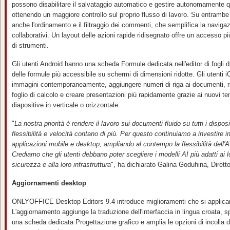
possono disabilitare il salvataggio automatico e gestire autonomamente q
ottenendo un maggiore controllo sul proprio flusso di lavoro. Su entrambe 
anche l'ordinamento e il filtraggio dei commenti, che semplifica la naviga
collaborativi. Un layout delle azioni rapide ridisegnato offre un accesso
di strumenti.
Gli utenti Android hanno una scheda Formule dedicata nell'editor di fogli d
delle formule più accessibile su schermi di dimensioni ridotte. Gli utenti 
immagini contemporaneamente, aggiungere numeri di riga ai documenti, rior
foglio di calcolo e creare presentazioni più rapidamente grazie ai nuovi te
diapositive in verticale o orizzontale.
"
La nostra priorità è rendere il lavoro sui documenti fluido su tutti i dispos
flessibilità e velocità contano di più. Per questo continuiamo a investire 
applicazioni mobile e desktop, ampl
iando al contempo la flessibilità dell'A
Crediamo che gli utenti debbano poter scegliere i modelli AI più adatti ai lor
sicurezza e alla loro infrastruttura
", ha dichiarato Galina Goduhina, Dir
Aggiornamenti desktop
ONLYOFFICE Desktop Editors 9.4 introduce miglioramenti che si applicano 
L'aggiornamento aggiunge la traduzione dell'interfaccia in lingua croata, sp
una scheda dedicata Progettazione grafico e amplia le opzioni di incolla de