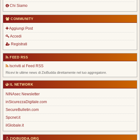
Chi Siamo
COMMUNITY
Aggiungi Post
Accedi
Registrati
FEED RSS
Iscriviti al Feed RSS
Ricevi le ultime news di ZioBudda direttamente nel tuo aggregatore.
IL NETWORK
NINAsec Newsletter
inSicurezzaDigitale.com
SecureBulletin.com
Spcnet.it
ilGlobale.it
ZIOBUDDA.ORG