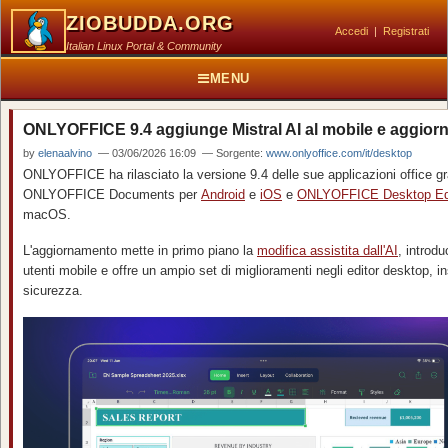
ZIOBUDDA.ORG
Accedi
|
Registrati
Italian Linux Portal & Community
MENU
ONLYOFFICE 9.4 aggiunge Mistral AI al mobile e aggior
by
elenaalvino
— 03/06/2026 16:09 — Sorgente:
www.onlyoffice.com/it/desktop
ONLYOFFICE ha rilasciato la versione 9.4 delle sue applicazioni office grat
ONLYOFFICE Documents per
Android
e
iOS
e
ONLYOFFICE Desktop Ed
macOS.
L'aggiornamento mette in primo piano la
modifica assistita
dall'AI
, introdu
utenti mobile e offre un ampio set di miglioramenti negli editor desktop, i
sicurezza.