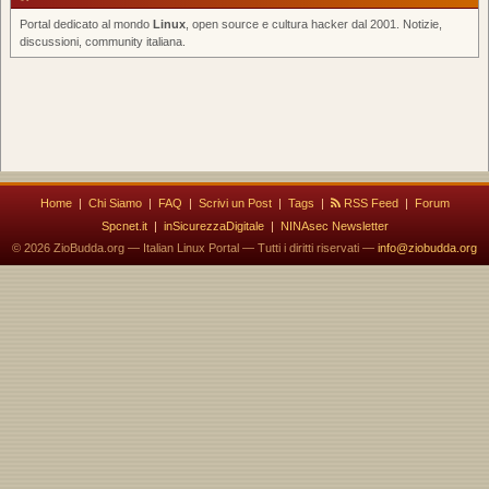
Portal dedicato al mondo
Linux
, open source e cultura hacker dal 2001. Notizie,
discussioni, community italiana.
Home
|
Chi Siamo
|
FAQ
|
Scrivi un Post
|
Tags
|
RSS Feed
|
Forum
Spcnet.it
|
inSicurezzaDigitale
|
NINAsec Newsletter
© 2026 ZioBudda.org — Italian Linux Portal — Tutti i diritti riservati —
info@ziobudda.org