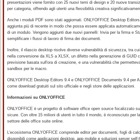
presentazioni viene fornito con 25 nuovi temi di design e 20 nuove transiz
per categoria, offrendo agli utenti una flessibilità creativa significativam
Anche i moduli PDF sono stati aggiornati. ONLYOFFICE Desktop Editors 9
aggiunta più di recente in modo che possa essere applicata automaticam
di un modulo. Vengono aggiunti due nuovi pannelli: Invia per la firma e St
semplificare i flussi di lavoro di firma dei documenti.
Inoltre, il rilascio desktop risolve diverse vulnerabilità di sicurezza, tra cui 
nella conversione da XLS a XLSX, un difetto nella generazione di GUID c
previsione basata sull'ora di creazione, e una vulnerabilità che permetteva d
sandbox per le macro.
ONLYOFFICE Desktop Editors 9.4 e ONLYOFFICE Documents 9.4 per Andr
come download gratuiti sul sito ufficiale e negli store delle applicazioni.
Informazioni su ONLYOFFICE
ONLYOFFICE è un progetto di software office open source focalizzato su 
sicure. Con oltre 15 milioni di utenti in tutto il mondo, è riconosciuto per 
settore delle office suite online.
L'ecosistema ONLYOFFICE comprende editor per documenti, fogli di calc
disponibili come applicazioni desktop, app mobile e soluzioni server self