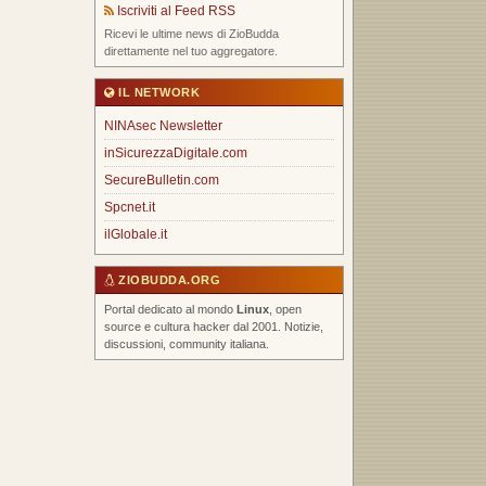
Iscriviti al Feed RSS
Ricevi le ultime news di ZioBudda
direttamente nel tuo aggregatore.
IL NETWORK
NINAsec Newsletter
inSicurezzaDigitale.com
SecureBulletin.com
Spcnet.it
ilGlobale.it
ZIOBUDDA.ORG
Portal dedicato al mondo
Linux
, open
source e cultura hacker dal 2001. Notizie,
discussioni, community italiana.