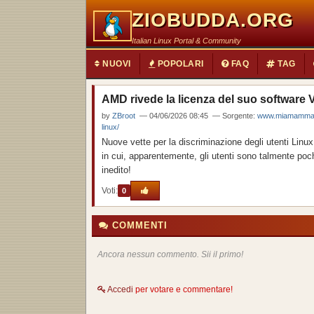
ZIOBUDDA.ORG
Italian Linux Portal & Community
NUOVI
POPOLARI
FAQ
TAG
AMD rivede la licenza del suo software 
by
ZBroot
— 04/06/2026 08:45 — Sorgente:
www.miamammausa
linux/
Nuove vette per la discriminazione degli utenti Linux
in cui, apparentemente, gli utenti sono talmente poc
inedito!
Voti:
0
COMMENTI
Ancora nessun commento. Sii il primo!
Accedi
per votare e commentare!