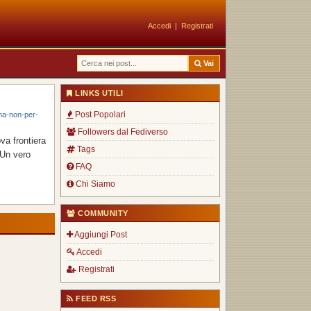
Accedi
|
Registrati
Vai
LINKS UTILI
Post Popolari
ma-non-per-
Followers dal Fediverso
va frontiera
Tags
 Un vero
FAQ
Chi Siamo
COMMUNITY
Aggiungi Post
Accedi
Registrati
FEED RSS