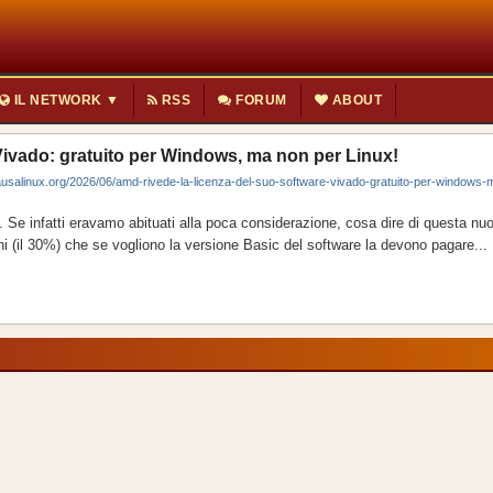
IL NETWORK ▼
RSS
FORUM
ABOUT
Vivado: gratuito per Windows, ma non per Linux!
linux.org/2026/06/amd-rivede-la-licenza-del-suo-software-vivado-gratuito-per-windows-
. Se infatti eravamo abituati alla poca considerazione, cosa dire di questa nuo
hi (il 30%) che se vogliono la versione Basic del software la devono pagare...