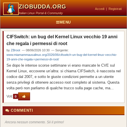
ZIOBUDDA.ORG
Accedi
|
Registrati
Italian Linux Portal & Community
MENU
CIFSwitch: un bug del Kernel Linux vecchio 19 anni
che regala i permessi di root
by
ZBroot
— 08/06/2026 10:30 — Sorgente:
www.miamammausalinux.org/2026/06/cifswitch-un-bug-del-kernel-linux-vecchio-
19-anni-che-regala-i-permessi-di-root/
Se dopo le intense scorse settimane vi erano mancate le CVE sul
Kernel Linux, eccovene un’altra: si chiama CIFSwitch, è nascosta nel
codice dal 2007, e sotto le giuste condizioni permette a un utente
senza privilegi di ottenere accesso root completo al sistema. Questa
volta però non parliamo di qualche trucco sulla page cache, ma...
Voti:
0
COMMENTI
Ancora nessun commento. Sii il primo!