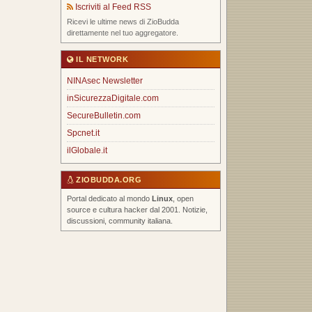
Iscriviti al Feed RSS
Ricevi le ultime news di ZioBudda
direttamente nel tuo aggregatore.
IL NETWORK
NINAsec Newsletter
inSicurezzaDigitale.com
SecureBulletin.com
Spcnet.it
ilGlobale.it
ZIOBUDDA.ORG
Portal dedicato al mondo
Linux
, open
source e cultura hacker dal 2001. Notizie,
discussioni, community italiana.