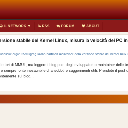
IL NETWORK ▼
RSS
FORUM
ABOUT
sione stabile del Kernel Linux, misura la velocità dei PC in
linux.org/2025/10/greg-kroah-hartman-maintainer-della-versione-stabile-del-kernel-linux-
ettori di MMUL, ma leggere i blog post degli sviluppatori o maintainer delle t
sempre fonte inesauribile di aneddoti e suggerimenti utili. Prendete il post da
ntemente sul blog...