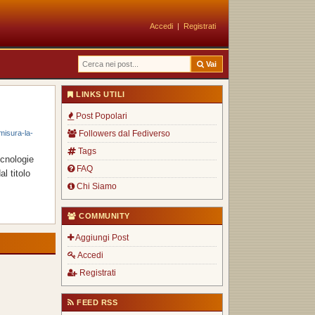
Accedi
|
Registrati
Vai
LINKS UTILI
Post Popolari
misura-la-
Followers dal Fediverso
Tags
ecnologie
FAQ
l titolo
Chi Siamo
COMMUNITY
Aggiungi Post
Accedi
Registrati
FEED RSS