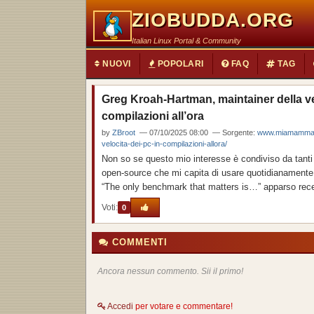
ZIOBUDDA.ORG
Italian Linux Portal & Community
NUOVI
POPOLARI
FAQ
TAG
Greg Kroah-Hartman, maintainer della ver
compilazioni all’ora
by
ZBroot
— 07/10/2025 08:00 — Sorgente:
www.miamammausa
velocita-dei-pc-in-compilazioni-allora/
Non so se questo mio interesse è condiviso da tanti l
open-source che mi capita di usare quotidianamente è 
“The only benchmark that matters is…” apparso rece
Voti:
0
COMMENTI
Ancora nessun commento. Sii il primo!
Accedi
per votare e commentare!