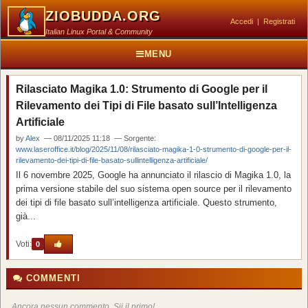
ZIOBUDDA.ORG
Accedi
|
Registrati
Italian Linux Portal & Community
MENU
Rilasciato Magika 1.0: Strumento di Google per il
Rilevamento dei Tipi di File basato sull’Intelligenza
Artificiale
by
Alex
— 08/11/2025 11:18 — Sorgente:
www.laseroffice.it/blog/2025/11/08/rilasciato-magika-1-0-strumento-di-google-per-il-
rilevamento-dei-tipi-di-file-basato-sullintelligenza-artificiale/
Il 6 novembre 2025, Google ha annunciato il rilascio di Magika 1.0, la
prima versione stabile del suo sistema open source per il rilevamento
dei tipi di file basato sull’intelligenza artificiale. Questo strumento,
già...
Voti:
0
COMMENTI
Ancora nessun commento. Sii il primo!