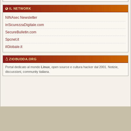
IL NETWORK
NINAsec Newsletter
inSicurezzaDigitale.com
SecureBulletin.com
Spcnet.it
ilGlobale.it
ZIOBUDDA.ORG
Portal dedicato al mondo
Linux
, open source e cultura hacker dal 2001. Notizie,
discussioni, community italiana.
Home
|
Chi Siamo
|
FAQ
|
Scrivi un Post
|
Tags
|
RSS Feed
|
Forum
Spcnet.it
|
inSicurezzaDigitale
|
NINAsec Newsletter
© 2026 ZioBudda.org — Italian Linux Portal — Tutti i diritti riservati —
info@ziobudda.org