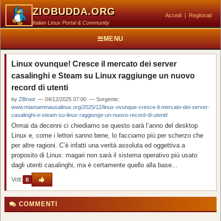
ZIOBUDDA.ORG
Accedi
|
Registrati
Italian Linux Portal & Community
MENU
Linux ovunque! Cresce il mercato dei server
casalinghi e Steam su Linux raggiunge un nuovo
record di utenti
by
ZBroot
— 04/12/2025 07:00 — Sorgente:
www.miamammausalinux.org/2025/12/linux-ovunque-cresce-il-mercato-dei-server-
casalinghi-e-steam-su-linux-raggiunge-un-nuovo-record-di-utenti/
Ormai da decenni ci chiediamo se questo sarà l’anno del desktop
Linux e, come i lettori sanno bene, lo facciamo più per scherzo che
per altre ragioni. C’è infatti una verità assoluta ed oggettiva a
proposito di Linux: magari non sarà il sistema operativo più usato
dagli utenti casalinghi, ma è certamente quello alla base...
Voti:
0
COMMENTI