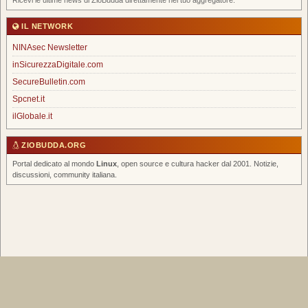
Ricevi le ultime news di ZioBudda direttamente nel tuo aggregatore.
IL NETWORK
NINAsec Newsletter
inSicurezzaDigitale.com
SecureBulletin.com
Spcnet.it
ilGlobale.it
ZIOBUDDA.ORG
Portal dedicato al mondo
Linux
, open source e cultura hacker dal 2001. Notizie,
discussioni, community italiana.
Home
|
Chi Siamo
|
FAQ
|
Scrivi un Post
|
Tags
|
RSS Feed
|
Forum
Spcnet.it
|
inSicurezzaDigitale
|
NINAsec Newsletter
© 2026 ZioBudda.org — Italian Linux Portal — Tutti i diritti riservati —
info@ziobudda.org