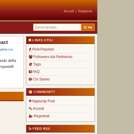
Accedi
|
Registrati
Vai
LINKS UTILI
eact
Post Popolari
leta-sui-
Followers dal Fediverso
ando della
Tags
mpanelli
FAQ
Chi Siamo
COMMUNITY
Aggiungi Post
Accedi
Registrati
FEED RSS