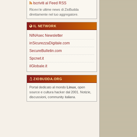
Iscriviti al Feed RSS
Ricevi le ultime news di ZioBudda
direttamente nel tuo aggregatore.
IL NETWORK
NINAsec Newsletter
inSicurezzaDigitale.com
SecureBulletin.com
Spcnet.it
ilGlobale.it
ZIOBUDDA.ORG
Portal dedicato al mondo
Linux
, open
source e cultura hacker dal 2001. Notizie,
discussioni, community italiana.