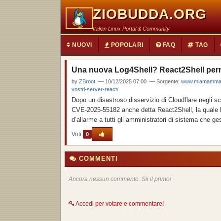
ZIOBUDDA.ORG
Italian Linux Portal & Community
NUOVI
POPOLARI
FAQ
TAG
Una nuova Log4Shell? React2Shell perm
by
ZBroot
— 10/12/2025 07:00 — Sorgente:
www.miamammausa
vostri-server-react/
Dopo un disastroso disservizio di Cloudflare negli sc
CVE-2025-55182 anche detta React2Shell, la quale h
d’allarme a tutti gli amministratori di sistema che ge
Voti:
0
COMMENTI
Ancora nessun commento. Sii il primo!
Accedi
per votare e commentare!