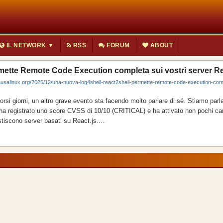
IL NETWORK ▼
RSS
FORUM
ABOUT
ette Remote Code Execution completa sui vostri server R
linux.org/2025/12/una-nuova-log4shell-react2shell-permette-remote-code-execution-comp
orsi giorni, un altro grave evento sta facendo molto parlare di sé. Stiamo parl
a registrato uno score CVSS di 10/10 (CRITICAL) e ha attivato non pochi ca
stiscono server basati su React.js....