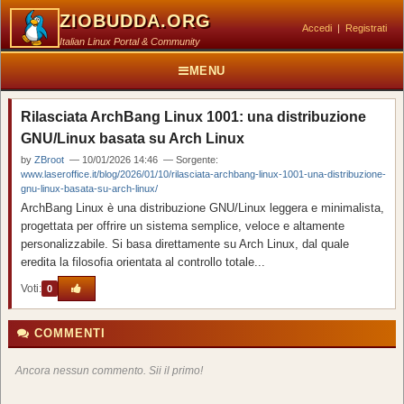
ZIOBUDDA.ORG
Accedi
|
Registrati
Italian Linux Portal & Community
MENU
Rilasciata ArchBang Linux 1001: una distribuzione
GNU/Linux basata su Arch Linux
by
ZBroot
— 10/01/2026 14:46 — Sorgente:
www.laseroffice.it/blog/2026/01/10/rilasciata-archbang-linux-1001-una-distribuzione-
gnu-linux-basata-su-arch-linux/
ArchBang Linux è una distribuzione GNU/Linux leggera e minimalista,
progettata per offrire un sistema semplice, veloce e altamente
personalizzabile. Si basa direttamente su Arch Linux, dal quale
eredita la filosofia orientata al controllo totale...
Voti:
0
COMMENTI
Ancora nessun commento. Sii il primo!