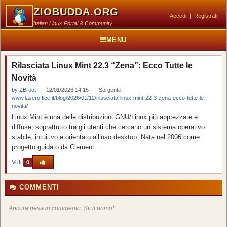
ZIOBUDDA.ORG
Accedi
|
Registrati
Italian Linux Portal & Community
MENU
Rilasciata Linux Mint 22.3 “Zena”: Ecco Tutte le
Novità
by
ZBroot
— 12/01/2026 14:15 — Sorgente:
www.laseroffice.it/blog/2026/01/12/rilasciata-linux-mint-22-3-zena-ecco-tutte-le-
novita/
Linux Mint è una delle distribuzioni GNU/Linux più apprezzate e
diffuse, soprattutto tra gli utenti che cercano un sistema operativo
stabile, intuitivo e orientato all’uso desktop. Nata nel 2006 come
progetto guidato da Clement...
Voti:
0
COMMENTI
Ancora nessun commento. Sii il primo!